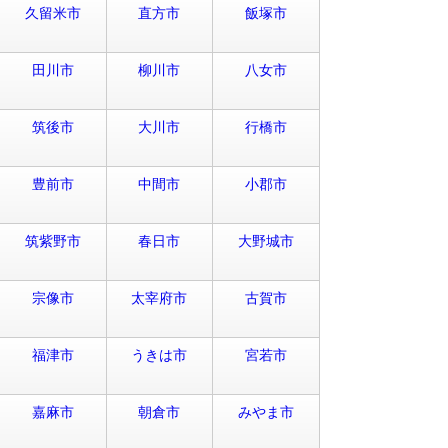
久留米市
直方市
飯塚市
田川市
柳川市
八女市
筑後市
大川市
行橋市
豊前市
中間市
小郡市
筑紫野市
春日市
大野城市
宗像市
太宰府市
古賀市
福津市
うきは市
宮若市
嘉麻市
朝倉市
みやま市