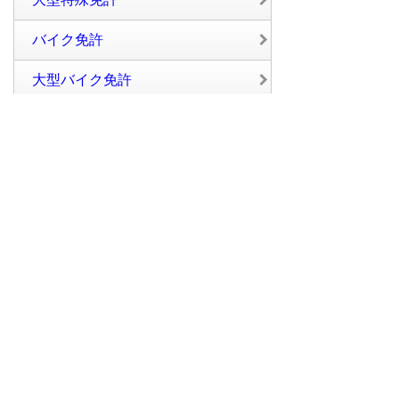
バイク免許
大型バイク免許
普通二種免許
中型二種免許
大型二種免許
評価別から探す
総合ランキング
教習内容順
スタッフ・教官の対応順