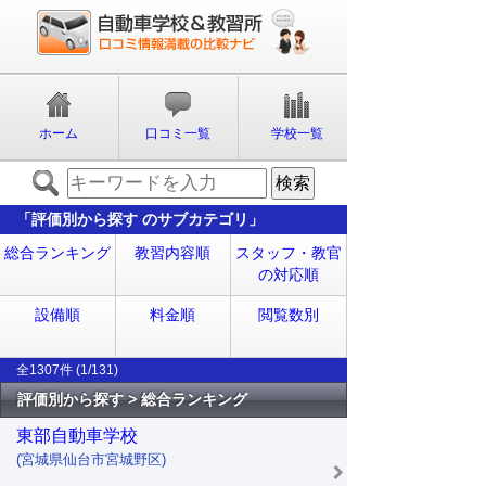
ホーム
口コミ一覧
学校一覧
「評価別から探す のサブカテゴリ」
総合ランキング
教習内容順
スタッフ・教官
の対応順
設備順
料金順
閲覧数別
全1307件 (1/131)
評価別から探す > 総合ランキング
東部自動車学校
(宮城県仙台市宮城野区)