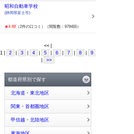
昭和自動車学校
(静岡県富士市)
★4.88
（2件の口コミ）（閲覧数：9784回）
<< |
1 |
2
|
3
|
4
|
5
|
6
|
7
|
8
|
9
|
10
|
>>
都道府県別で探す
北海道・東北地区
関東・首都圏地区
甲信越・北陸地区
東海地区