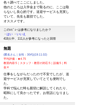
色々調べてここにしました。
他のところは入学金まで取るのに、ここは取
らないし良心的です。送迎サービスも充実し
ていて、先生も親切でした。
オススメです。
このﾚﾋﾞｭｰは参考になりましたか？
・
はい
・
いいえ
419人中、111人が参考になったと回答
無題
(匿名さん｜女性：30代)(19.11.02)
平均評価：★4.75
教習内容:5｜スタッフ・教官の対応:5｜設備:5｜料
金:4
仕事をしながらだったので不安でしたが、送
迎サービスが充実していてとても便利でし
た。
学科で悩んだ時も親切に解説してくれたり、
昭和にして良かったです。お世話になりまし
た。