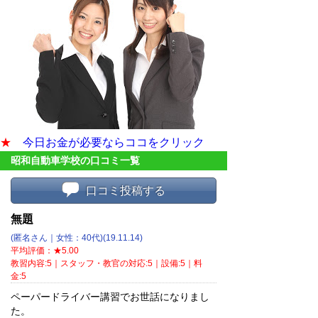
★
今日お金が必要ならココをクリック
昭和自動車学校の口コミ一覧
口コミ投稿する
無題
(匿名さん｜女性：40代)(19.11.14)
平均評価：★5.00
教習内容:5｜スタッフ・教官の対応:5｜設備:5｜料
金:5
ペーパードライバー講習でお世話になりまし
た。