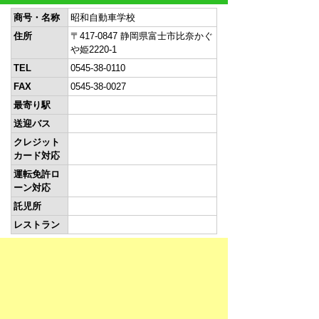
商号・名称
昭和自動車学校
住所
〒417-0847 静岡県富士市比奈かぐ
や姫2220-1
TEL
0545-38-0110
FAX
0545-38-0027
最寄り駅
送迎バス
クレジット
カード対応
運転免許ロ
ーン対応
託児所
レストラン