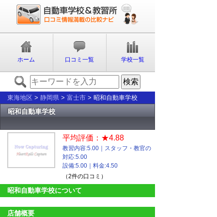
ホーム
口コミ一覧
学校一覧
東海地区
>
静岡県
>
富士市
> 昭和自動車学校
昭和自動車学校
平均評価：★4.88
教習内容:5.00｜スタッフ・教官の
対応:5.00
設備:5.00｜料金:4.50
（2件の口コミ）
昭和自動車学校について
店舗概要