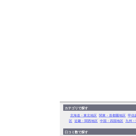
カテゴリで探す
北海道・東北地区
関東・首都圏地区
甲信
区
近畿・関西地区
中国・四国地区
九州・
口コミ数で探す