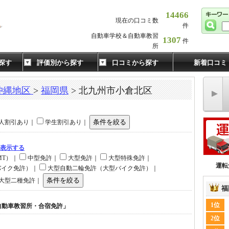
14466
現在の口コミ数
件
自動車学校＆自動車教習
1307
件
所
探す
評価別から探す
口コミから探す
新着口コミ
沖縄地区
>
福岡県
> 北九州市小倉北区
人割引あり｜
学生割引あり｜
て表示する
MT）｜
中型免許｜
大型免許｜
大型特殊免許｜
運転
バイク免許）｜
大型自動二輪免許（大型バイク免許）｜
大型二種免許｜
福
1位
自動車教習所・合宿免許」
2位