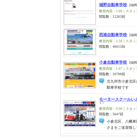
城野自動車学校
【福岡
教習内容：5.00｜スタッフ
閲覧数：12263回
西港自動車学校
【福岡
教習内容：2.58｜スタッフ
閲覧数：46615回
小倉自動車学校
【福岡
教習内容：1.67｜スタッフ
閲覧数：20788回
北九州市小倉北区
動車学校です
モータースクールい
ミ）
教習内容：0.00｜スタッフ
閲覧数：5047回
小倉北区、八幡東
さまをご送迎致し