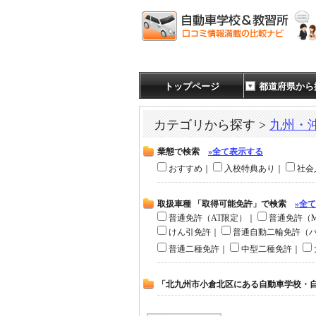
トップページ
都道府県から
カテゴリから探す >
九州・
業態で検索
»全て表示する
おすすめ｜
入校特典あり｜
社会
取扱車種 「取得可能免許」で検索
»全
普通免許（AT限定）｜
普通免許（
けん引免許｜
普通自動二輪免許（
普通二種免許｜
中型二種免許｜
「北九州市小倉北区にある自動車学校・