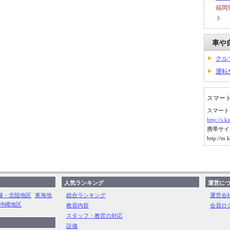
福岡
ト
車や
クル
運転
スマー
スマート
http://s.
携帯サイ
http://m.
人気ランキング
運営に
越・北陸地区
東海地
総合ランキング
運営会
沖縄地区
教習内容
会員ロ
スタッフ・教官の対応
設備