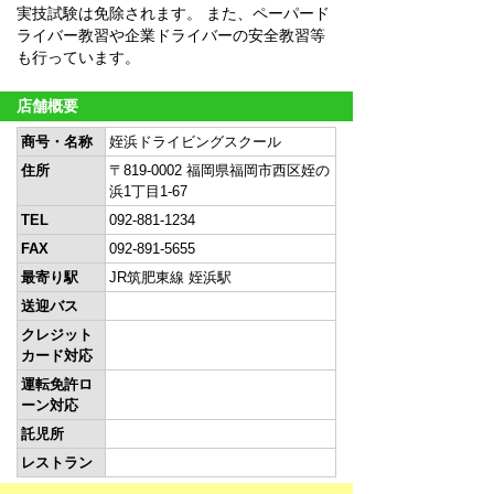
実技試験は免除されます。 また、ペーパード
ライバー教習や企業ドライバーの安全教習等
も行っています。
店舗概要
商号・名称
姪浜ドライビングスクール
住所
〒819-0002 福岡県福岡市西区姪の
浜1丁目1-67
TEL
092-881-1234
FAX
092-891-5655
最寄り駅
JR筑肥東線 姪浜駅
送迎バス
クレジット
カード対応
運転免許ロ
ーン対応
託児所
レストラン