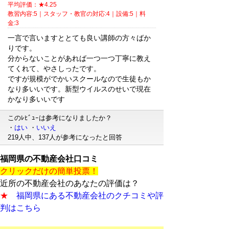
平均評価：★4.25
教習内容:5｜スタッフ・教官の対応:4｜設備:5｜料
金:3
一言で言いますととても良い講師の方々ばか
りです。
分からないことがあれば一つ一つ丁寧に教え
てくれて、やさしったです。
ですが規模がでかいスクールなので生徒もか
なり多いいです。新型ウイルスのせいで現在
かなり多いいです
このﾚﾋﾞｭｰは参考になりましたか？
・
はい
・
いいえ
219人中、137人が参考になったと回答
福岡県の不動産会社口コミ
クリックだけの簡単投票！
近所の不動産会社のあなたの評価は？
★
福岡県にある不動産会社のクチコミや評
判はこちら