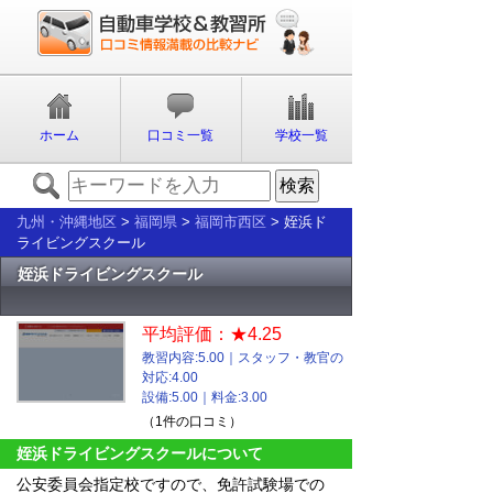
ホーム
口コミ一覧
学校一覧
九州・沖縄地区
>
福岡県
>
福岡市西区
> 姪浜ド
ライビングスクール
姪浜ドライビングスクール
平均評価：★4.25
教習内容:5.00｜スタッフ・教官の
対応:4.00
設備:5.00｜料金:3.00
（1件の口コミ）
姪浜ドライビングスクールについて
公安委員会指定校ですので、免許試験場での