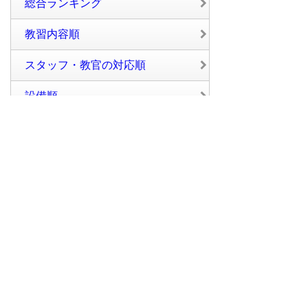
総合ランキング
教習内容順
スタッフ・教官の対応順
設備順
料金順
閲覧数順
口コミから探す
口コミの多い順
男性の口コミが多い
女性の口コミが多い