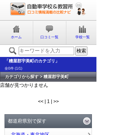
ホーム
口コミ一覧
学校一覧
「糟屋郡宇美町のカテゴリ」
全0件 (1/1)
カテゴリから探す > 糟屋郡宇美町
店舗が見つかりません
<< | 1 | >>
都道府県別で探す
北海道・東北地区