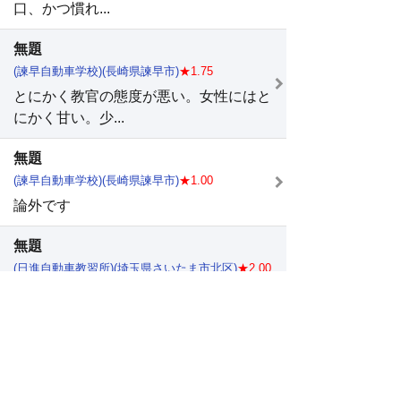
口、かつ慣れ...
無題
(諫早自動車学校)(長崎県諫早市)
★1.75
とにかく教官の態度が悪い。女性にはと
にかく甘い。少...
無題
(諫早自動車学校)(長崎県諫早市)
★1.00
論外です
無題
(日進自動車教習所)(埼玉県さいたま市北区)
★2.00
ｗって人。 運転中に話す内容は 恋人い
るの？L...
普通AT
(真田自動車学校)(長野県上田市)
★3.75