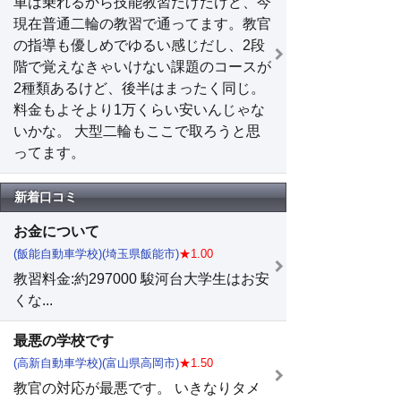
車は乗れるから技能教習だけだけど、今
現在普通二輪の教習で通ってます。教官
の指導も優しめでゆるい感じだし、2段
階で覚えなきゃいけない課題のコースが
2種類あるけど、後半はまったく同じ。
料金もよそより1万くらい安いんじゃな
いかな。 大型二輪もここで取ろうと思
ってます。
新着口コミ
お金について
(飯能自動車学校)(埼玉県飯能市)
★1.00
教習料金:約297000 駿河台大学生はお安
くな...
最悪の学校です
(高新自動車学校)(富山県高岡市)
★1.50
教官の対応が最悪です。 いきなりタメ