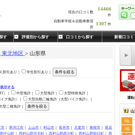
14466
現在の口コミ数
件
自動車学校＆自動車教習
1307
件
所
探す
評価別から探す
口コミから探す
新着口コミ
・東北地区
> 山形県
人割引あり｜
学生割引あり｜
て表示する
MT）｜
中型免許｜
大型免許｜
大型特殊免許｜
運転
バイク免許）｜
大型自動二輪免許（大型バイク免許）｜
大型二種免許｜
山
1位
庄市
｜
寒河江市
｜
上山市
｜
村山市
｜
長井市
｜
天童市
｜
東根市
｜
尾花
2位
郡中山町
｜
西村山郡河北町
｜
西村山郡西川町
｜
西村山郡朝日町
｜
西