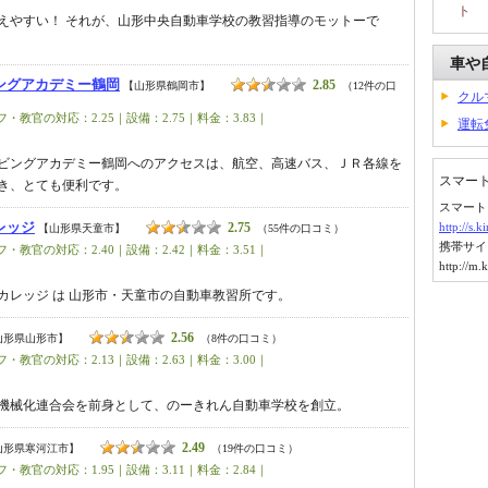
ト
えやすい！ それが、山形中央自動車学校の教習指導のモットーで
車や
ングアカデミー鶴岡
2.85
【山形県鶴岡市】
（12件の口
クル
・教官の対応：2.25｜設備：2.75｜料金：3.83｜
運転
ビングアカデミー鶴岡へのアクセスは、航空、高速バス、ＪＲ各線を
スマー
き、とても便利です。
スマート
レッジ
2.75
http://s.
【山形県天童市】
（55件の口コミ）
携帯サイ
・教官の対応：2.40｜設備：2.42｜料金：3.51｜
http://m.
カレッジ は 山形市・天童市の自動車教習所です。
2.56
山形県山形市】
（8件の口コミ）
・教官の対応：2.13｜設備：2.63｜料金：3.00｜
業機械化連合会を前身として、のーきれん自動車学校を創立。
2.49
山形県寒河江市】
（19件の口コミ）
・教官の対応：1.95｜設備：3.11｜料金：2.84｜