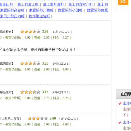
3位
郡金山町
｜
最上郡最上町
｜
最上郡舟形町
｜
最上郡真室川町
｜
最上郡
東置賜郡高畠町
｜
東置賜郡川西町
｜
西置賜郡小国町
｜
西置賜郡白鷹
東田川郡庄内町
｜
飽海郡遊佐町
｜
3.98
県東根市】
（11件の口コミ）
・教官の対応：4.00｜設備：3.55｜料金：4.27｜
イルが始まる予感。東根自動車学校で始めよう！！
3.25
県酒田市】
（1件の口コミ）
・教官の対応：4.00｜設備：2.00｜料金：4.00｜
3.13
県新庄市】
（4件の口コミ）
山形
・教官の対応：3.00｜設備：2.75｜料金：3.25｜
山形
山形
イト
3.00
【山形県山形市】
（1件の口コミ）
山形
・教官の対応：2.00｜設備：3.00｜料金：4.00｜
山形