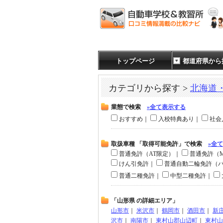
トップページ
都道府県から
カテゴリから探す >
北海道
業態で検索
»全て表示する
おすすめ｜
入校特典あり｜
社会
取扱車種 「取得可能免許」で検索
»全
普通免許（AT限定）｜
普通免許（
けん引免許｜
普通自動二輪免許（
普通二種免許｜
中型二種免許｜
「山形県 の詳細エリア」
山形市
｜
米沢市
｜
鶴岡市
｜
酒田市
｜
新
沢市
｜
南陽市
｜
東村山郡山辺町
｜
東村山