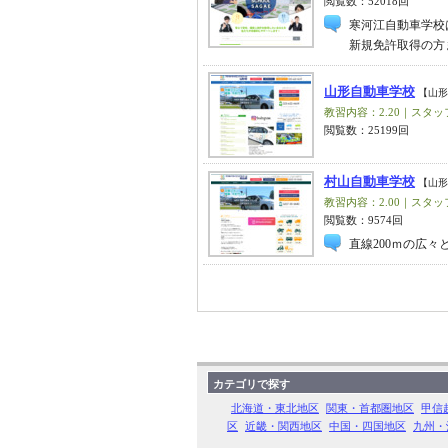
閲覧数：52018回
寒河江自動車学校
新規免許取得の方
山形自動車学校
【山形
教習内容：2.20｜スタッフ
閲覧数：25199回
村山自動車学校
【山形
教習内容：2.00｜スタッフ
閲覧数：9574回
直線200ｍの広
カテゴリで探す
北海道・東北地区
関東・首都圏地区
甲信
区
近畿・関西地区
中国・四国地区
九州・