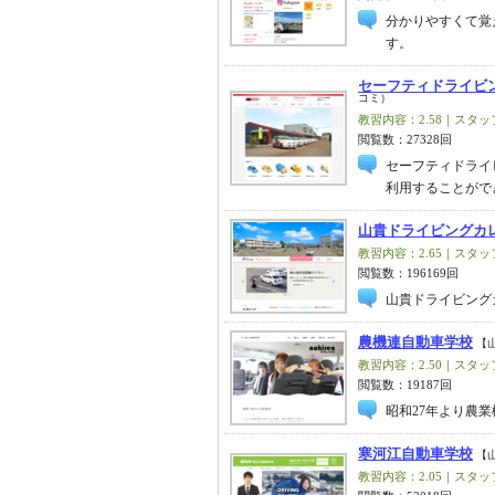
分かりやすくて覚
す。
セーフティドライビ
コミ）
教習内容：2.58｜スタッフ
閲覧数：27328回
セーフティドライ
利用することがで
山貴ドライビングカ
教習内容：2.65｜スタッフ
閲覧数：196169回
山貴ドライビング
農機連自動車学校
【
教習内容：2.50｜スタッフ
閲覧数：19187回
昭和27年より農
寒河江自動車学校
【
教習内容：2.05｜スタッフ