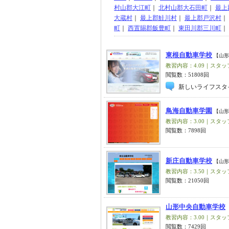
村山郡大江町
｜
北村山郡大石田町
｜
最上
大蔵村
｜
最上郡鮭川村
｜
最上郡戸沢村
｜
町
｜
西置賜郡飯豊町
｜
東田川郡三川町
｜
東根自動車学校
【山形
教習内容：4.09｜スタッフ
閲覧数：51808回
新しいライフスタ
鳥海自動車学園
【山形
教習内容：3.00｜スタッフ
閲覧数：7898回
新庄自動車学校
【山形
教習内容：3.50｜スタッフ
閲覧数：21050回
山形中央自動車学校
教習内容：3.00｜スタッフ
閲覧数：7429回