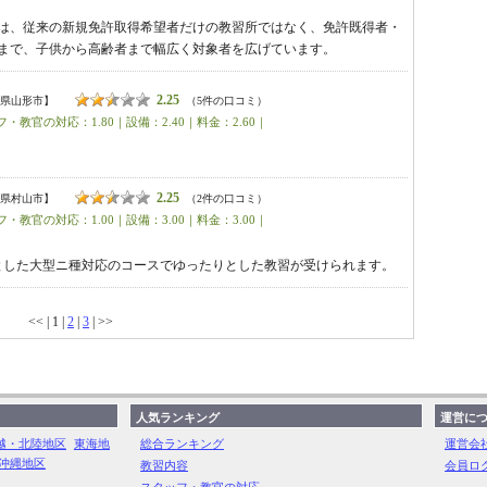
は、従来の新規免許取得希望者だけの教習所ではなく、免許既得者・
まで、子供から高齢者まで幅広く対象者を広げています。
2.25
県山形市】
（5件の口コミ）
・教官の対応：1.80｜設備：2.40｜料金：2.60｜
2.25
県村山市】
（2件の口コミ）
・教官の対応：1.00｜設備：3.00｜料金：3.00｜
々とした大型ニ種対応のコースでゆったりとした教習が受けられます。
<< | 1 |
2
|
3
| >>
人気ランキング
運営に
越・北陸地区
東海地
総合ランキング
運営会
沖縄地区
教習内容
会員ロ