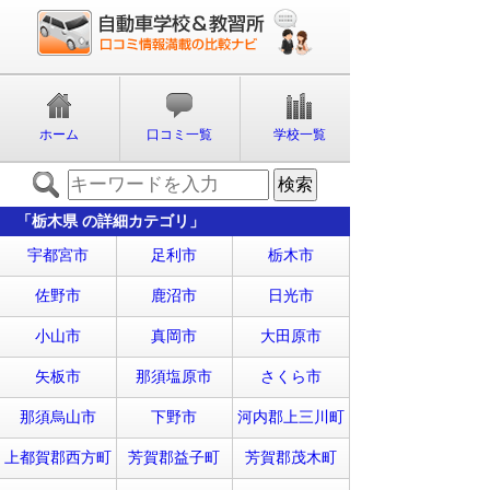
ホーム
口コミ一覧
学校一覧
「栃木県 の詳細カテゴリ」
宇都宮市
足利市
栃木市
佐野市
鹿沼市
日光市
小山市
真岡市
大田原市
矢板市
那須塩原市
さくら市
那須烏山市
下野市
河内郡上三川町
上都賀郡西方町
芳賀郡益子町
芳賀郡茂木町