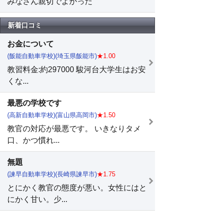
みなさん親切でよかった
新着口コミ
お金について
(飯能自動車学校)(埼玉県飯能市)
★1.00
教習料金:約297000 駿河台大学生はお安
くな...
最悪の学校です
(高新自動車学校)(富山県高岡市)
★1.50
教官の対応が最悪です。 いきなりタメ
口、かつ慣れ...
無題
(諫早自動車学校)(長崎県諫早市)
★1.75
とにかく教官の態度が悪い。女性にはと
にかく甘い。少...