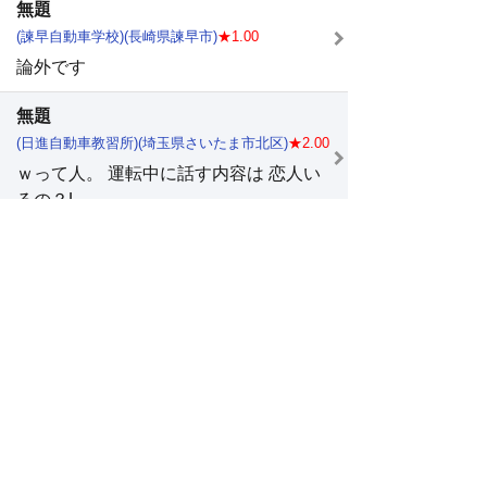
無題
(諫早自動車学校)(長崎県諫早市)
★1.00
論外です
無題
(日進自動車教習所)(埼玉県さいたま市北区)
★2.00
ｗって人。 運転中に話す内容は 恋人い
るの？L...
普通AT
(真田自動車学校)(長野県上田市)
★3.75
今年の春先に卒業しました。 教官は優
しい方が多か...
無題
(ミヤコジマドライビングスクール)(大阪府大阪市
都島区)
★1.25
免許取得ではなく 免許を持っている人