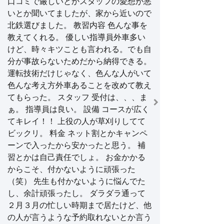
口コミで厳しいとかスタッフの愛想が悪
いとか聞いてましたが、家から近いので
北鉄選びました。 教習内容 色んな事を
教えてくれる。 優しい指導員外車多い
けど、時々キツことも言われる。でも自
分が事故らないためだから納得できる。
運転技術だけじゃなく、色んな人がいて
色んな考え方外車あることを改めて教え
てもらった。 スタッフ 受付は、、、ま
ぁ。 指導員は良い。 設備 コースが広く
てキレイ！！ 上役の人が草刈りしてて
ビックリ。 料金 ネット割とかキャンペ
ーンで入ったから安かったと思う。 補
習とかは自己責任でしょ。 お金かかる
からこそ、付かないように頑張った
（笑） 先生も付かないように悩んでた
し、余計頑張ったし。 ダラダラ通って
２月３月の忙しい時期まで居たけど、他
の人が言うような予約取れないとか言う