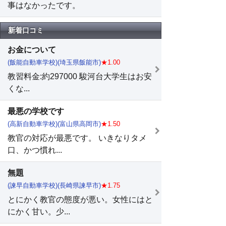
事はなかったです。
新着口コミ
お金について
(飯能自動車学校)(埼玉県飯能市)
★1.00
教習料金:約297000 駿河台大学生はお安
くな...
最悪の学校です
(高新自動車学校)(富山県高岡市)
★1.50
教官の対応が最悪です。 いきなりタメ
口、かつ慣れ...
無題
(諫早自動車学校)(長崎県諫早市)
★1.75
とにかく教官の態度が悪い。女性にはと
にかく甘い。少...