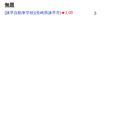
無題
(諫早自動車学校)(長崎県諫早市)
★1.00
論外です
無題
(日進自動車教習所)(埼玉県さいたま市北区)
★2.00
ｗって人。 運転中に話す内容は 恋人い
るの？L...
普通AT
(真田自動車学校)(長野県上田市)
★3.75
今年の春先に卒業しました。 教官は優
しい方が多か...
無題
(ミヤコジマドライビングスクール)(大阪府大阪市
都島区)
★1.25
免許取得ではなく 免許を持っている人