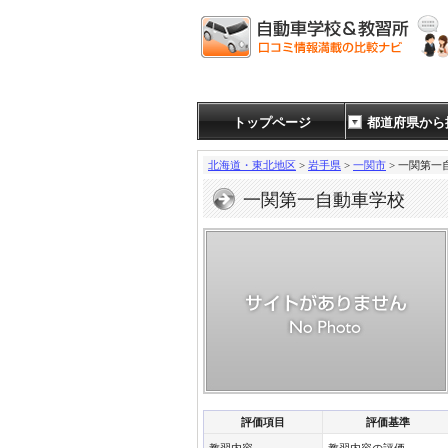
トップページ
都道府県から
北海道・東北地区
>
岩手県
>
一関市
> 一関第一
一関第一自動車学校
評価項目
評価基準