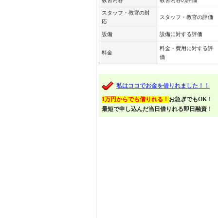
教習内容
教習内容の評価
スタッフ・教官の対
スタッフ・教官の評価
応
設備
設備に対する評価
料金・費用に対する評
料金
価
私はココでお金を借りれました！！
1万円からでも借りれる！
お急ぎでもOK！
最短で申し込んだ当日借りれる即日融資！