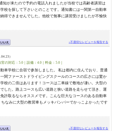
習の通知が来たので予約の電話入れましたが当校では高齢者講習は
の学校を探して下さいとのことです。通知書には一関第一自動車
で納得できませんでした。他校で無事に講習受けましたが不愉快
»不適切なレビューを報告する
.04.23）
官の対応：5.0｜設備：4.0｜料金：5.0｜
動車学校に合宿で参加しました。 私は都内に住んでおり、普通
。一関ファーストドライビングスクールのコースの広さには驚か
車学校の二倍はあります！コースは二車線で敷地が凄い。大型の
んでした。路上コースも広い道路と狭い道路を走らせて頂き、運
型免許取るならオススメです。こんな巨大なコースのある自動車
 ちなみに大型の教習車もメッキバンパーでかっこよかったです
»不適切なレビューを報告する