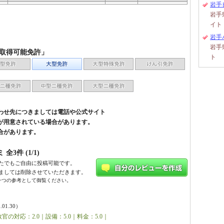
岩手
岩手
イト
岩手
岩手
「取得可能免許」
ト
わせ先につきましては電話や公式サイト
が用意されている場合があります。
合があります。
全3件 (1/1)
たでもご自由に投稿可能です。
ましては削除させていただきます。
一つの参考として御覧ください。
.01.30）
官の対応：2.0｜設備：5.0｜料金：5.0｜