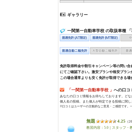
ギャラリー
一関第一自動車学校 の取扱車種 
免許取得料金や割引キャンペーン等の問い合
にてご確認下さい。激安プランや格安プラン
この場合通常よりも安く免許が取得できる場
「一関第一自動車学校 」
への口コミ 
あなたの口コミ情報をお待ちしております。どな
個人名の投稿、また個人が特定できる投稿に関し
※口コミはユーザーの主観的なご意見・ご感想です。
無題
4.25
（20
教習内容：5.0｜スタッフ・教