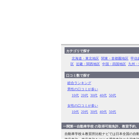
カテゴリで探す
北海道・東北地区
関東・首都圏地区
甲信
区
近畿・関西地区
中国・四国地区
九州・
口コミ数で探す
総合ランキング
男性の口コミが多い
10代
20代
30代
40代
50代
女性の口コミが多い
10代
20代
30代
40代
50代
一関第一自動車学校 の取得可能免許、教習予約
自動車学校＆教習所比較ナビでは日本全国の自動