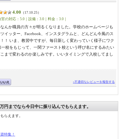
4.00
（17.10.25）
官の対応：5.0｜設備：3.0｜料金：3.0｜
、なんか職員の方々が明るくなりました。学校のホームページも
イッター、Facebook、インスタグラムと、どんどん今風のス
！！ いま、教習中ですが、毎日新しく変わっていく様子にワク
第一校をもじって、一関ファースト校という呼び名にするみたい
どこまで変わるのか楽しみです。いいタイミングで入校してまし
»不適切なレビューを報告する
0万円までなら今日中に振り込んでもらえます。
でもらえます。
。
融資特集！