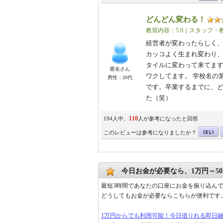
どんどん変わる！
教習内容：5.0｜スタッフ・教
経営者が変わったらしく
カッコよく生まれ変わり、ツ
タイルに変わって来てます
匿名さん
ワクしてます。 学校名の
男性：20代
です。卒業するまでに、
た（笑）
110
194人中、
人が参考になったと回答
このレビューは参考になりましたか？
今日お金が必要なら、1万円～5
最短3時間であなたの口座にお金を振り込ん
どうしてもお金が必要ならこちらが便利です
1万円からでも利用可能！今日借りれる即日