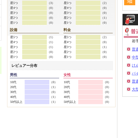
3位
星5つ
（3）
星5つ
（2）
星4つ
（0）
星4つ
（0）
星3つ
（0）
星3つ
（0）
星2つ
（0）
星2つ
（1）
星1つ
（0）
星1つ
（0）
設備
料金
星5つ
（1）
星5つ
（2）
岩
星4つ
（1）
星4つ
（0）
星3つ
（1）
星3つ
（1）
普
星2つ
（0）
星2つ
（0）
星1つ
（0）
星1つ
（0）
中
け
レビュアー分布
バ
男性
女性
普
10代
（0）
10代
（0）
20代
（1）
20代
（0）
大
30代
（0）
30代
（0）
40代
（1）
40代
（0）
50代以上
（1）
50代以上
（0）