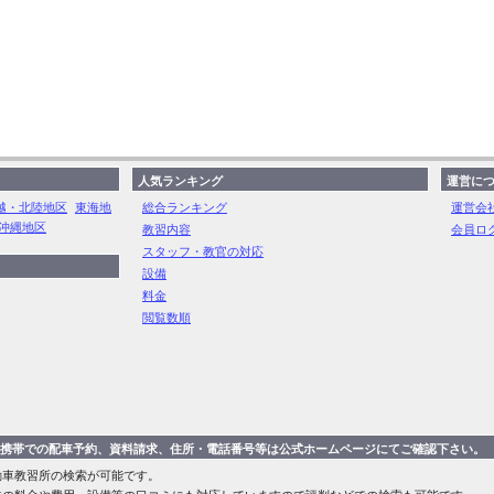
人気ランキング
運営に
越・北陸地区
東海地
総合ランキング
運営会
沖縄地区
教習内容
会員ロ
スタッフ・教官の対応
設備
料金
閲覧数順
、携帯での配車予約、資料請求、住所・電話番号等は公式ホームページにてご確認下さい。
車教習所の検索が可能です。