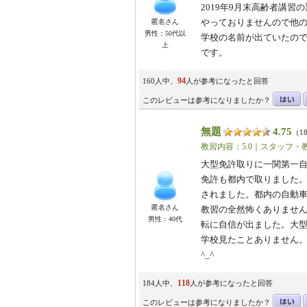
2019年9月末高齢者講
やっておりませんので他
匿名さん
男性：50代以
学校の名前が出ていたの
上
です。
94
160人中、
人が参考になったと回答
このレビューは参考になりましたか？
無題
4.75
（18
教習内容：5.0｜スタッフ・教
大型免許取りに一関第一自
免許も都内で取りました
されました。都内の自動
匿名さん
教習の全然怖くありませ
男性：40代
転に自信が出ました。大
学校見たことありません。
^_^
118
184人中、
人が参考になったと回答
このレビューは参考になりましたか？