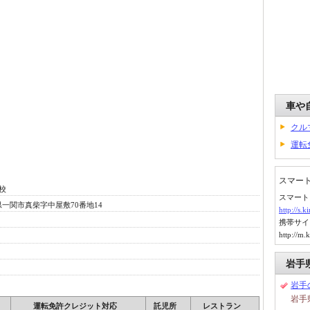
車や
クル
運転
スマー
校
スマート
岩手県一関市真柴字中屋敷70番地14
http://s.
携帯サイ
http://m.
岩手
岩手
岩手
運転免許クレジット対応
託児所
レストラン