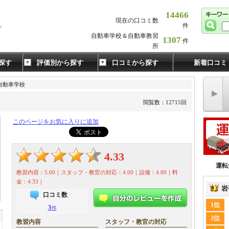
14466
現在の口コミ数
件
自動車学校＆自動車教習
1307
件
所
探す
評価別から探す
口コミから探す
新着口コミ
自動車学校
閲覧数：12715回
このページをお気に入りに追加
4.33
運転
教習内容：5.00｜スタッフ・教官の対応：4.00｜設備：4.00｜料
金：4.33｜
岩
口コミ数
1位
3
件
2位
教習内容
スタッフ・教官の対応