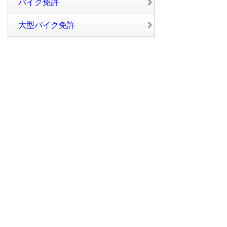
バイク免許
大型バイク免許
普通二種免許
中型二種免許
大型二種免許
評価別から探す
総合ランキング
教習内容順
スタッフ・教官の対応順
設備順