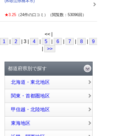
(和歌山県橋本市)
★3.25
（24件の口コミ）（閲覧数：53096回）
<< |
1
|
2
| 3 |
4
|
5
|
6
|
7
|
8
|
9
|
10
|
>>
都道府県別で探す
北海道・東北地区
関東・首都圏地区
甲信越・北陸地区
東海地区