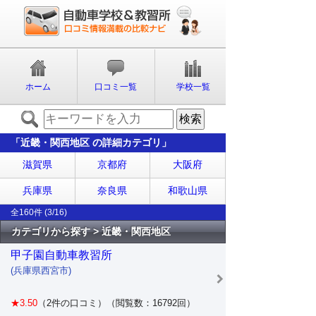
ホーム
口コミ一覧
学校一覧
「近畿・関西地区 の詳細カテゴリ」
滋賀県
京都府
大阪府
兵庫県
奈良県
和歌山県
全160件 (3/16)
カテゴリから探す > 近畿・関西地区
甲子園自動車教習所
(兵庫県西宮市)
★3.50
（2件の口コミ）（閲覧数：16792回）