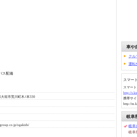
車や
クル
運転
バス配備
スマー
スマート
http://s.
岐阜県大垣市荒川町木ﾉ本330
携帯サイ
http://m.
岐阜
group.co.jp/ogakids/
岐阜
岐阜