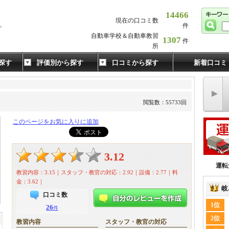
14466
現在の口コミ数
件
自動車学校＆自動車教習
1307
件
所
探す
評価別から探す
口コミから探す
新着口コミ
閲覧数：55733回
このページをお気に入りに追加
3.12
運転
教習内容：3.15｜スタッフ・教官の対応：2.92｜設備：2.77｜料
金：3.62｜
岐
口コミ数
1位
26
件
2位
教習内容
スタッフ・教官の対応