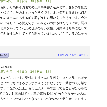
官の対応：1.0｜設備：3.0｜料金：3.0｜
から聞いた高齢者講習での出来事を書き込みます。受付の年配女
いと伝えてもそのままだったそうです。また名前を間違われ何度
、他の皆さんもみえる前で恥ずかしい思いをしたそうです。会計
いのに返している覚えてないのかとバカにされたそうです。調べ
いと声をかけてくれたのは別の若い女性。お釣りは無事に返して
は年配女性に対してとても怒っていました。ボケているのはそっ
»不適切なレビューを報告する
23.01.08）
官の対応：4.0｜設備：2.0｜料金：4.0｜
れるのがいいです。受付のお姉さんに学科をちゃんと見てればテ
けどいつでもできるからサボりそうになります。受付の人と話す
です。年配の人は上からだし説明下手で言ってることが分からな
てこないし真面目です。車の電源ボタンが分からなかったのに
の人がキャンセルしたときタイミングがいいと乗らせてもらえま