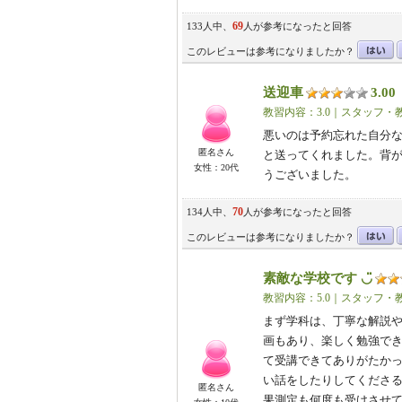
69
133人中、
人が参考になったと回答
このレビューは参考になりましたか？
送迎車
3.00
（
教習内容：3.0｜スタッフ・教
悪いのは予約忘れた自分
匿名さん
と送ってくれました。背が
女性：20代
うございました。
70
134人中、
人が参考になったと回答
このレビューは参考になりましたか？
素敵な学校です ◡̈
教習内容：5.0｜スタッフ・教
まず学科は、丁寧な解説
画もあり、楽しく勉強でき
て受講できてありがたか
い話をしたりしてくださる
匿名さん
果測定も何度も受けさせ