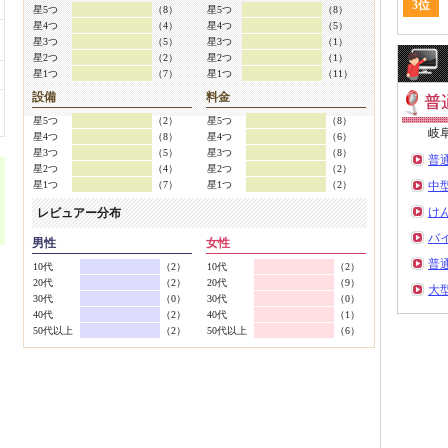
3位
星5つ
（8）
星5つ
（8）
星4つ
（4）
星4つ
（5）
星3つ
（5）
星3つ
（1）
星2つ
（2）
星2つ
（1）
星1つ
（7）
星1つ
（11）
設備
料金
星5つ
（2）
星5つ
（8）
岐
星4つ
（8）
星4つ
（6）
星3つ
（5）
星3つ
（8）
普
星2つ
（4）
星2つ
（2）
星1つ
（7）
星1つ
（2）
中
け
レビュアー分布
バ
男性
女性
普
10代
（2）
10代
（2）
20代
（2）
20代
（9）
大
30代
（0）
30代
（0）
40代
（2）
40代
（1）
50代以上
（2）
50代以上
（6）