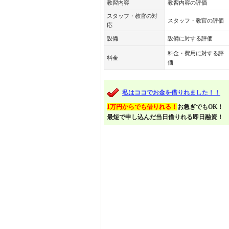
教習内容
教習内容の評価
スタッフ・教官の対
スタッフ・教官の評価
応
設備
設備に対する評価
料金・費用に対する評
料金
価
私はココでお金を借りれました！！
1万円からでも借りれる！
お急ぎでもOK！
最短で申し込んだ当日借りれる即日融資！