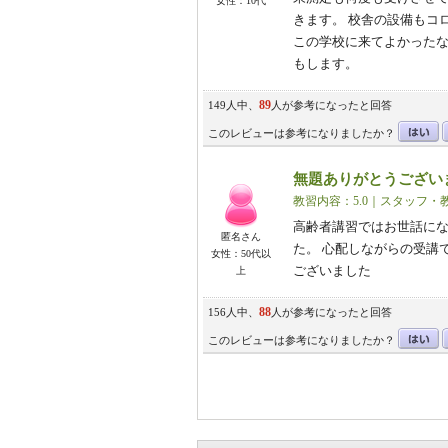
女性：10代
きます。 校舎の設備もコ
この学校に来てよかった
もします。
89
149人中、
人が参考になったと回答
このレビューは参考になりましたか？
無題ありがとうござい
教習内容：5.0｜スタッフ・教
高齢者講習ではお世話にな
匿名さん
た。 心配しながらの受講
女性：50代以
ございました
上
88
156人中、
人が参考になったと回答
このレビューは参考になりましたか？