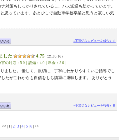
ロナ対策もしっかりされているし、バス送迎も助かっています。
なと思っています。あと少しで自動車学校卒業と思うと寂しい気
»不適切なレビューを報告する
ました
4.75
（21.06.16）
官の対応：5.0｜設備：4.0｜料金：5.0｜
りました。 優しく、親切に、丁寧にわかりやすくいご指導でし
でしたがこれからも自信をもち慎重に運転します。 ありがとう
»不適切なレビューを報告する
<< | 1 |
2
|
3
|
4
|
5
|
6
| >>