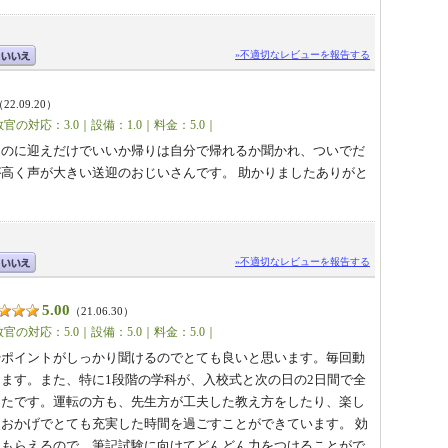
»不適切なレビューを報告する
22.09.20）
官の対応：3.0｜設備：1.0｜料金：5.0｜
なのに迎えだけでいいか帰りは自分で帰れるか聞かれ、ついでだ
高く声が大きい送迎のおじいさんです。 助かりましたありがと
»不適切なレビューを報告する
5.00
（21.06.30）
官の対応：5.0｜設備：5.0｜料金：5.0｜
やポイントがしっかり聞けるのでとても良いと思います。毎回動
ます。また、特に1段階の学科が、入校式と次の日の2日間で全
ったです。運転の方も、先生方が工夫した教え方をしたり、楽し
おかげでとても充実した時間を過ごすことができています。 効
てもらえるので、筆記試験に向けてどんどん力をつけることがで