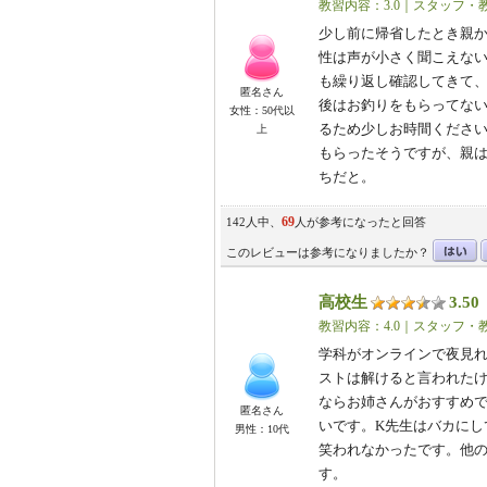
教習内容：3.0｜スタッフ・教
少し前に帰省したとき親
性は声が小さく聞こえな
も繰り返し確認してきて
匿名さん
後はお釣りをもらってな
女性：50代以
るため少しお時間くださ
上
もらったそうですが、親
ちだと。
69
142人中、
人が参考になったと回答
このレビューは参考になりましたか？
高校生
3.50
（
教習内容：4.0｜スタッフ・教
学科がオンラインで夜見
ストは解けると言われた
ならお姉さんがおすすめ
匿名さん
いです。K先生はバカにし
男性：10代
笑われなかったです。他
す。