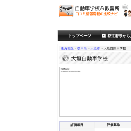
トップページ
都道府県から
東海地区
>
岐阜県
>
大垣市
> 大垣自動車学校
大垣自動車学校
評価項目
評価基準